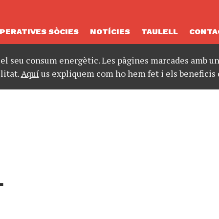
PERATIVES SÒCIES
NOTÍCIES
TAULELL
CONTA
 el seu consum energètic. Les pàgines marcades amb un 
litat.
Aquí
us expliquem com ho hem fet i els beneficis 
L