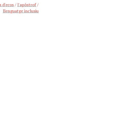
s d'ecos
/
l'apòstrof
/
llenguatge inclusiu