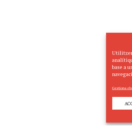
Utilitze
analítiq
base a un
navegaci
Gestiona els
AC