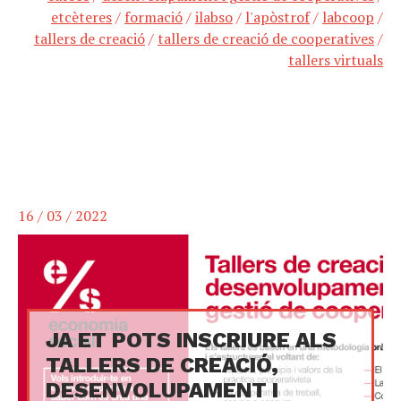
etcèteres
/
formació
/
ilabso
/
l'apòstrof
/
labcoop
/
tallers de creació
/
tallers de creació de cooperatives
/
tallers virtuals
16 / 03 / 2022
JA ET POTS INSCRIURE ALS
TALLERS DE CREACIÓ,
DESENVOLUPAMENT I