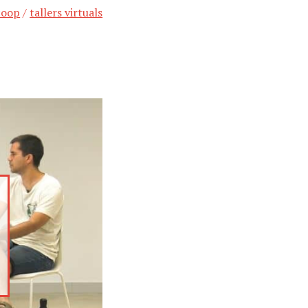
coop
/
tallers virtuals