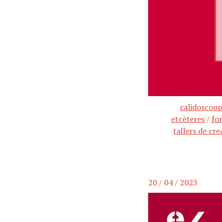
calidoscoo
etcèteres
/
fo
tallers de cr
20 / 04 / 2023