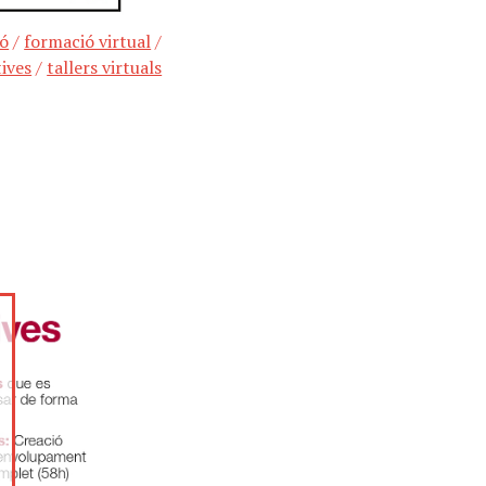
ió
/
formació virtual
/
tives
/
tallers virtuals