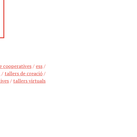
e cooperatives
/
ess
/
p
/
tallers de creació
/
ives
/
tallers virtuals