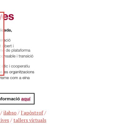
/
ilabso
/
l'apòstrof
/
tives
/
tallers virtuals