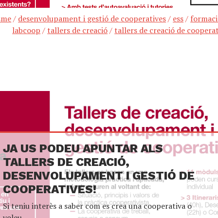
sme
/
desenvolupament i gestió de cooperatives
/
ess
/
formac
labcoop
/
tallers de creació
/
tallers de creació de coopera
JA US PODEU APUNTAR ALS
TALLERS DE CREACIÓ,
DESENVOLUPAMENT I GESTIÓ DE
COOPERATIVES!
Si teniu interès a saber com es crea una cooperativa o
voleu...