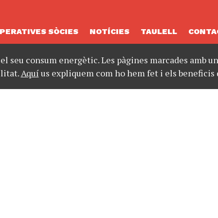
PERATIVES SÒCIES
NOTÍCIES
TAULELL
CONTA
 el seu consum energètic. Les pàgines marcades amb un 
litat.
Aquí
us expliquem com ho hem fet i els beneficis 