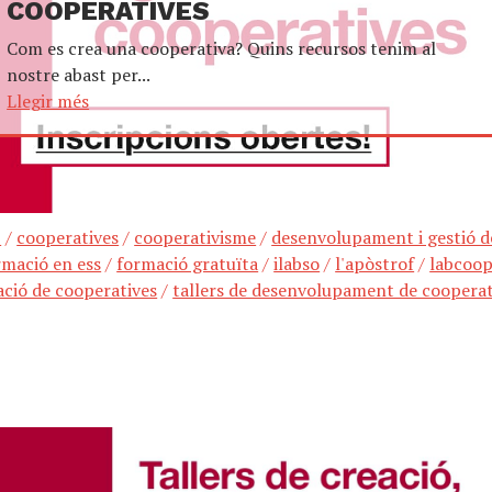
COOPERATIVES
Com es crea una cooperativa? Quins recursos tenim al
nostre abast per...
Llegir més
p
/
cooperatives
/
cooperativisme
/
desenvolupament i gestió d
rmació en ess
/
formació gratuïta
/
ilabso
/
l'apòstrof
/
labcoo
eació de cooperatives
/
tallers de desenvolupament de cooperat