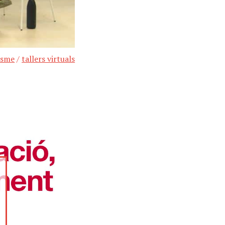
isme
/
tallers virtuals