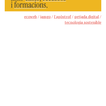
ecoweb
/
jamgo
/
l'apòstrof
/
petjada digital
/
tecnologia sostenible