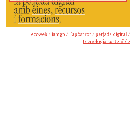
ecoweb
/
jamgo
/
l'apòstrof
/
petjada digital
/
tecnologia sostenible