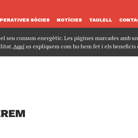
PERATIVES SÒCIES
NOTÍCIES
TAULELL
CONTA
 el seu consum energètic. Les pàgines marcades amb un 
litat.
Aquí
us expliquem com ho hem fet i els beneficis 
EREM