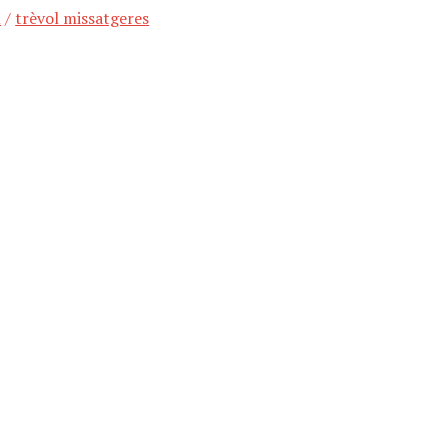
m
/
trèvol missatgeres