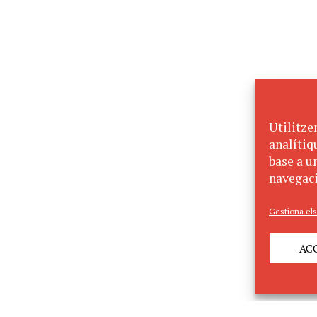
Utilitze
analítiq
base a un
navegaci
Gestiona els
AC