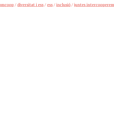
iomcoop
/
diversitat i ess
/
ess
/
inclusió
/
juntes intercoopere