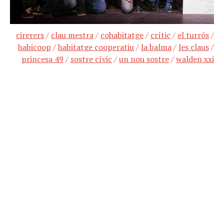
cirerers
/
clau mestra
/
cohabitatge
/
crític
/
el turrós
/
habicoop
/
habitatge cooperatiu
/
la balma
/
les claus
/
princesa 49
/
sostre cívic
/
un nou sostre
/
walden xxi