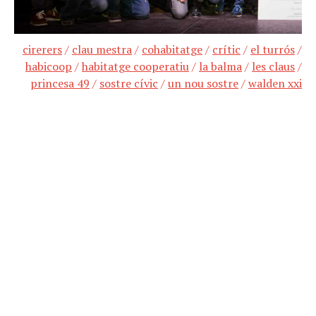
cirerers
/
clau mestra
/
cohabitatge
/
crític
/
el turrós
/
habicoop
/
habitatge cooperatiu
/
la balma
/
les claus
/
princesa 49
/
sostre cívic
/
un nou sostre
/
walden xxi