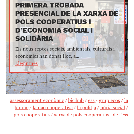
PRIMERA TROBADA
PRESENCIAL DE LA XARXA DE
POLS COOPERATIUS I
D’ECONOMIA SOCIAL I
SOLIDÀRIA
Els nous reptes socials, ambientals, culturals i
econòmics han donat lloc, a...
Llegir més
assessorament econòmic
/
bicihub
/
ess
/
grup ecos
/
la
bonne
/
la nau cooperativa
/
la politja
/
núria social
/
pols cooperatius
/
xarxa de pols cooperatius i de l'ess