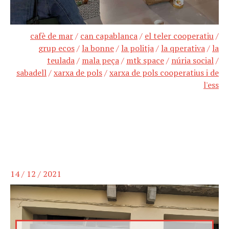
cafè de mar
/
can capablanca
/
el teler cooperatiu
/
grup ecos
/
la bonne
/
la politja
/
la qperativa
/
la
teulada
/
mala peça
/
mtk space
/
núria social
/
sabadell
/
xarxa de pols
/
xarxa de pols cooperatius i de
l'ess
14 / 12 / 2021