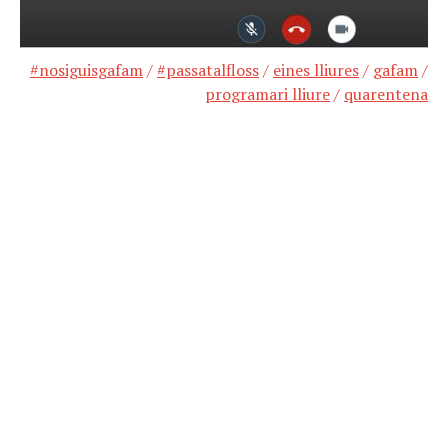
#nosiguisgafam
/
#passatalfloss
/
eines lliures
/
gafam
/
programari lliure
/
quarentena