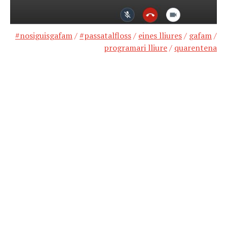
#nosiguisgafam
/
#passatalfloss
/
eines lliures
/
gafam
/
programari lliure
/
quarentena