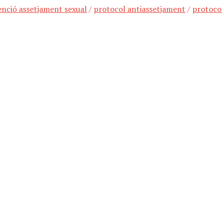
enció assetjament sexual
/
protocol antiassetjament
/
protoco