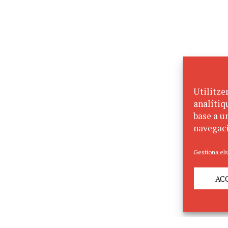
Utilitze
analítiq
base a un
navegaci
Gestiona els
AC