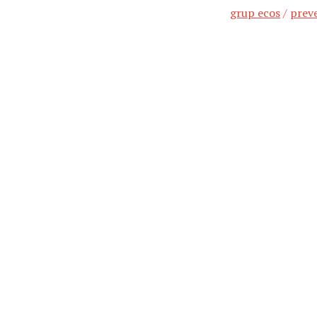
grup ecos
/
prev