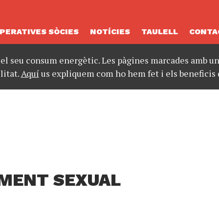
PERATIVES SÒCIES
NOTÍCIES
TAULELL
CONTA
 el seu consum energètic. Les pàgines marcades amb un 
litat.
Aquí
us expliquem com ho hem fet i els beneficis 
AMENT SEXUAL