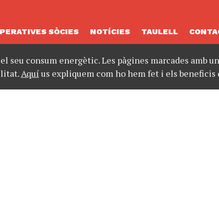
PERATIVES SÒCIES
NOTÍCIES
TAULELL
CONTA
 el seu consum energètic. Les pàgines marcades amb un 
litat.
Aquí
us expliquem com ho hem fet i els beneficis 