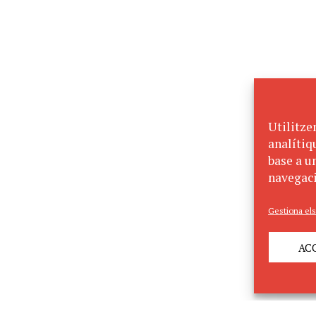
Utilitze
analítiq
base a un
navegaci
Gestiona els
AC