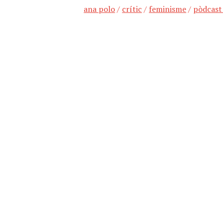
ana polo
/
crític
/
feminisme
/
pòdcast 