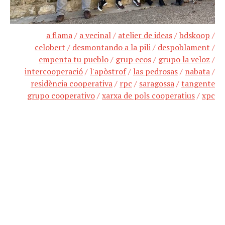
a flama
/
a vecinal
/
atelier de ideas
/
bdskoop
/
celobert
/
desmontando a la pili
/
despoblament
/
empenta tu pueblo
/
grup ecos
/
grupo la veloz
/
intercooperació
/
l'apòstrof
/
las pedrosas
/
nabata
/
residència cooperativa
/
rpc
/
saragossa
/
tangente
grupo cooperativo
/
xarxa de pols cooperatius
/
xpc