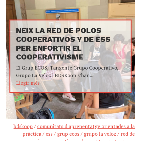
NEIX LA RED DE POLOS
COOPERATIVOS Y DE ESS
PER ENFORTIR EL
COOPERATIVISME
El Grup ECOS, Tangente Grupo Cooperativo,
Grupo La Veloz i BDSKoop s’han...
Llegir més
bdskoop
/
comunitats d'aprenentatge orientades a la
pràctica
/
ess
/
grup ecos
/
grupo la veloz
/
red de