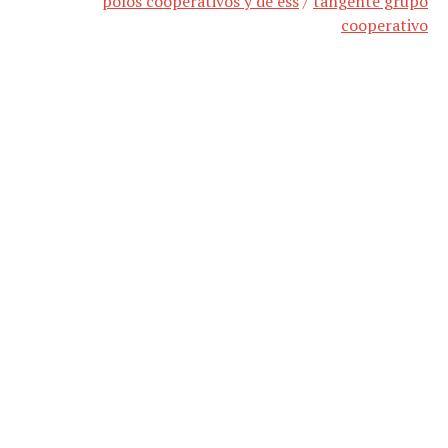
polos cooperativos y de ess
/
tangente grupo
cooperativo