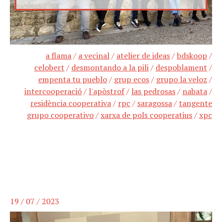
a flama
/
a vecinal
/
atelier de ideas
/
bdskoop
/
celobert
/
desmontando a la pili
/
despoblament
/
empenta tu pueblo
/
grup ecos
/
grupo la veloz
/
intercooperació
/
l'apòstrof
/
las pedrosas
/
nabata
/
residència cooperativa
/
rpc
/
saragossa
/
tangente
grupo cooperativo
/
xarxa de pols cooperatius
/
xpc
19 / 07 / 2023