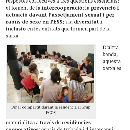
respostes col·lectives a tres qüestions essencials:
el foment de la
intercooperació
; la
prevenció i
actuació davant l’assetjament sexual i per
raons de sexe en l’ESS;
i la
diversitat i
inclusió
en les entitats que formen part de la
xarxa.
D’altra
banda,
aquesta
xarxa es
Dinar compartit durant la residència al Grup
ECOS
materialitza a través de
residències
cooperatives
: espais de trobada i d’intercanvi