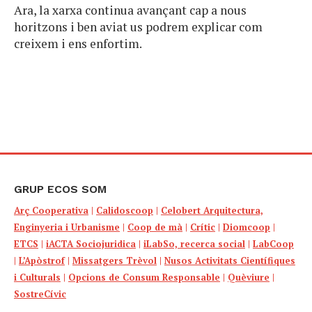
Ara, la xarxa continua avançant cap a nous
horitzons i ben aviat us podrem explicar com
creixem i ens enfortim.
GRUP ECOS SOM
Arç Cooperativa
|
Calidoscoop
|
Celobert Arquitectura,
Enginyeria i Urbanisme
|
Coop de mà
|
Crític
|
Diomcoop
|
ETCS
|
iACTA Sociojuridica
|
iLabSo, recerca social
|
LabCoop
|
L’Apòstrof
|
Missatgers Trèvol
|
Nusos Activitats Científiques
i Culturals
|
Opcions de Consum Responsable
|
Quèviure
|
SostreCívic