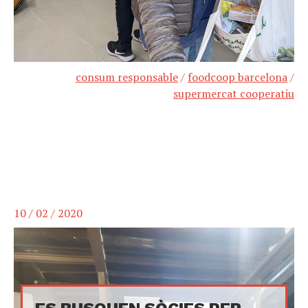
consum responsable
/
foodcoop barcelona
/
supermercat cooperatiu
10 / 02 / 2020