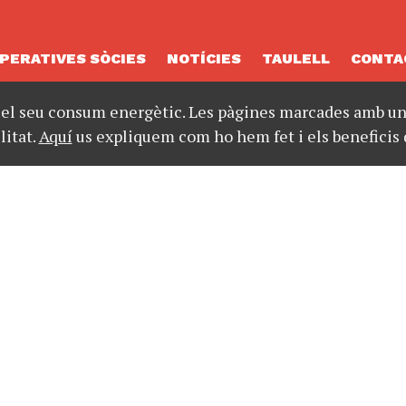
PERATIVES SÒCIES
NOTÍCIES
TAULELL
CONTA
 el seu consum energètic. Les pàgines marcades amb un 
litat.
Aquí
us expliquem com ho hem fet i els beneficis 