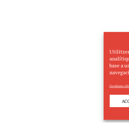
Utilitze
analítiq
base a un
navegaci
Gestiona els
AC