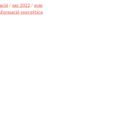
ació
/
sax 2022
/
som
sformació energètica