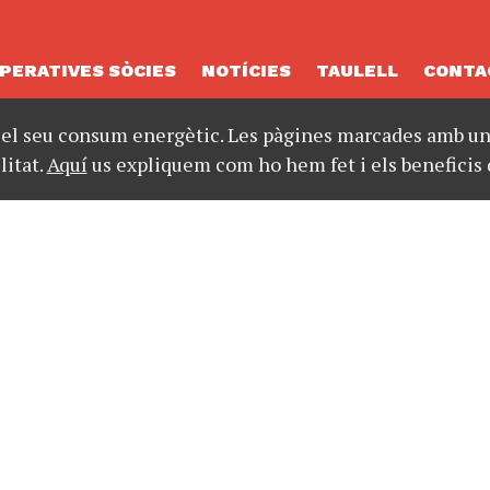
PERATIVES SÒCIES
NOTÍCIES
TAULELL
CONTA
 el seu consum energètic. Les pàgines marcades amb un 
litat.
Aquí
us expliquem com ho hem fet i els beneficis 