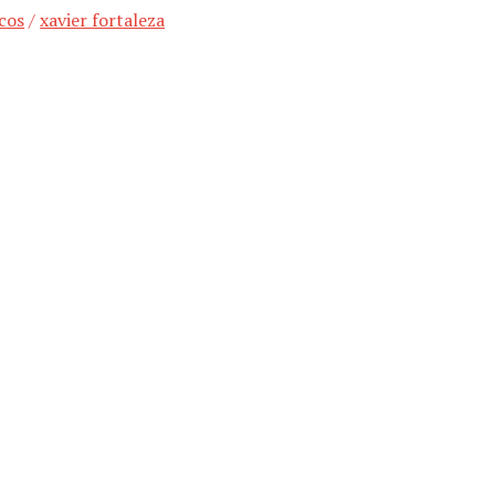
ecos
/
xavier fortaleza