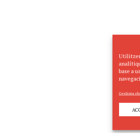
Utilitze
analítiq
base a un
navegaci
Gestiona els
AC