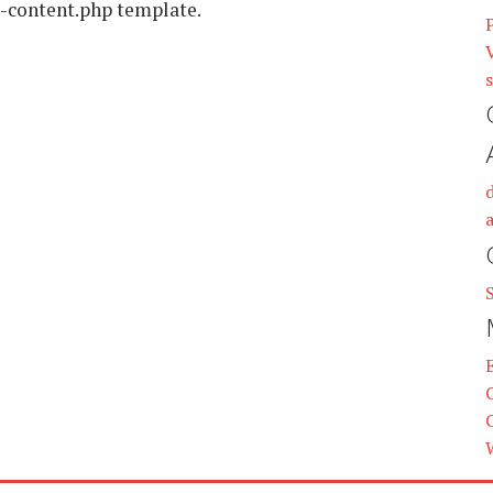
g-content.php template.
V
s
a
C