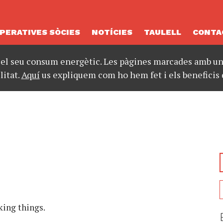
PERATIVES SÒCIES
NOTÍCIES
TAULELL
CONTA
 el seu consum energètic. Les pàgines marcades amb un 
litat.
Aquí
us expliquem com ho hem fet i els beneficis 
king things.