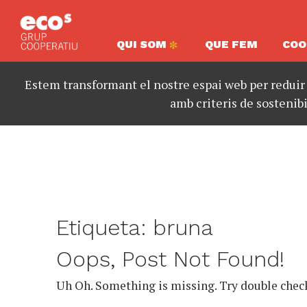
QUI SOM
QUE FEM
COO
Estem transformant el nostre espai web per reduir
amb criteris de sostenibi
Etiqueta:
bruna
Oops, Post Not Found!
Uh Oh. Something is missing. Try double chec