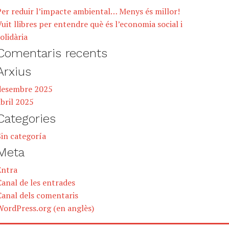
Per reduir l’impacte ambiental… Menys és millor!
uit llibres per entendre què és l’economia social i
olidària
Comentaris recents
Arxius
desembre 2025
bril 2025
Categories
Sin categoría
Meta
Entra
anal de les entrades
Canal dels comentaris
WordPress.org (en anglès)