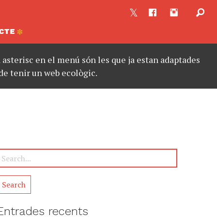
CTE
asterisc en el menú són les que ja estan adaptades
de tenir un web ecològic.
Entrades recents