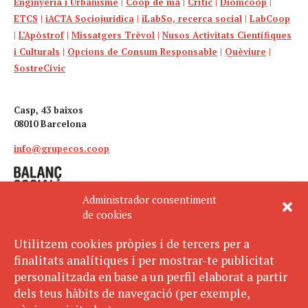
Enginyeria i Urbanisme
|
Coop de mà
|
Crític
|
Diomcoop
|
ETCS
|
iACTA Sociojuridica
|
iLabSo, recerca social
|
LabCoop
|
L’Apòstrof
|
Missatgers Trèvol
|
Nusos Activitats Científiques
i Culturals
|
Opcions de Consum Responsable
|
Quèviure
|
SostreCívic
Casp, 43 baixos
08010 Barcelona
info@grupecos.coop
Administrador consentiment
de cookies
Utilitzem cookies pròpies i de tercers per a
finalitats analítiques i per mostrar-te publicitat
Avís legal
SUBSCRIU-TE
personalitzada en base a un perfil elaborat a partir
AL BUTLLETÍ
Política de privacitat
dels teus hàbits de navegació (per exemple,
Política de cookies