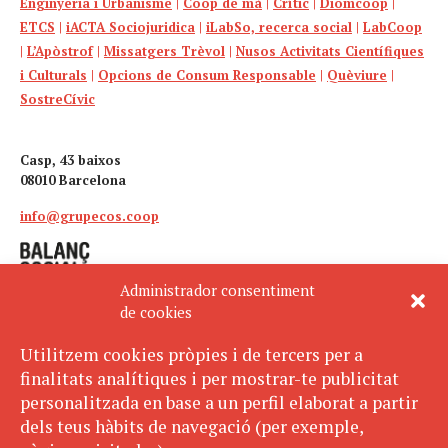
Enginyeria i Urbanisme
|
Coop de mà
|
Crític
|
Diomcoop
|
ETCS
|
iACTA Sociojuridica
|
iLabSo, recerca social
|
LabCoop
|
L’Apòstrof
|
Missatgers Trèvol
|
Nusos Activitats Científiques
i Culturals
|
Opcions de Consum Responsable
|
Quèviure
|
SostreCívic
Casp, 43 baixos
08010 Barcelona
info@grupecos.coop
Administrador consentiment
de cookies
Utilitzem cookies pròpies i de tercers per a
finalitats analítiques i per mostrar-te publicitat
Avís legal
SUBSCRIU-TE
personalitzada en base a un perfil elaborat a partir
AL BUTLLETÍ
Política de privacitat
dels teus hàbits de navegació (per exemple,
Política de cookies