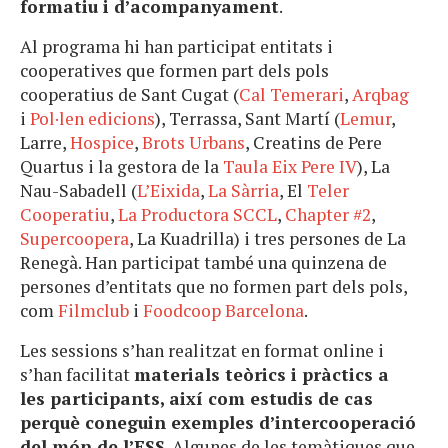
formatiu i d’acompanyament
.
Al programa hi han participat entitats i
cooperatives que formen part dels pols
cooperatius de Sant Cugat (
Cal Temerari
,
Arqbag
i
Pol·len edicions
), Terrassa, Sant Martí (
Lemur
,
Larre,
Hospice
,
Brots Urbans
, Creatins de Pere
Quartus i la gestora de la
Taula Eix Pere IV
), La
Nau-Sabadell (
L’Eixida
,
La Sàrria
, El
Teler
Cooperatiu
,
La Productora SCCL
,
Chapter #2
,
Supercoopera
, La Kuadrilla) i tres persones de La
Renegà. Han participat també una quinzena de
persones d’entitats que no formen part dels pols,
com
Filmclub
i
Foodcoop Barcelona
.
Les sessions s’han realitzat en format online i
s’han facilitat
materials teòrics i pràctics a
les participants, així com estudis de cas
perquè coneguin exemples d’intercooperació
del món de l’ESS
. Algunes de les temàtiques que