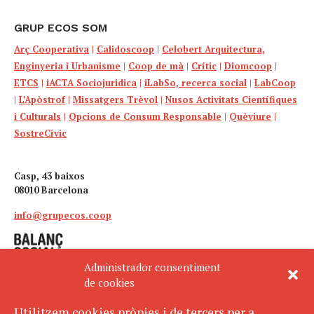
GRUP ECOS SOM
Arç Cooperativa
|
Calidoscoop
|
Celobert Arquitectura,
Enginyeria i Urbanisme
|
Coop de mà
|
Crític
|
Diomcoop
|
ETCS
|
iACTA Sociojuridica
|
iLabSo, recerca social
|
LabCoop
|
L’Apòstrof
|
Missatgers Trèvol
|
Nusos Activitats Científiques
i Culturals
|
Opcions de Consum Responsable
|
Quèviure
|
SostreCívic
Casp, 43 baixos
08010 Barcelona
info@grupecos.coop
Administrador consentiment
de cookies
Utilitzem cookies pròpies i de tercers per a