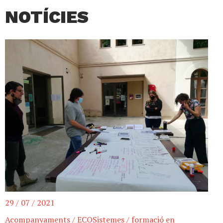
NOTÍCIES
29 / 07 / 2021
Acompanyaments
/
ECOSistemes
/
formació en