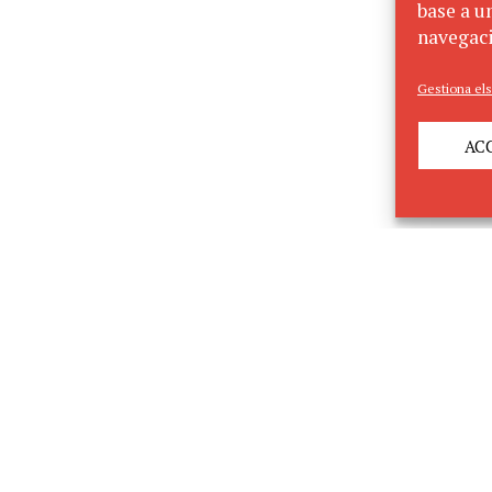
base a un
navegaci
Gestiona els
AC