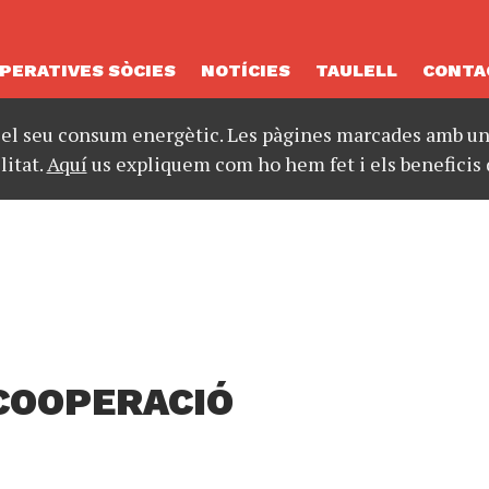
PERATIVES SÒCIES
NOTÍCIES
TAULELL
CONTA
 el seu consum energètic. Les pàgines marcades amb un 
litat.
Aquí
us expliquem com ho hem fet i els beneficis 
COOPERACIÓ