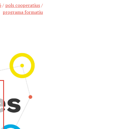
ó
/
pols cooperatius
/
programa formatiu