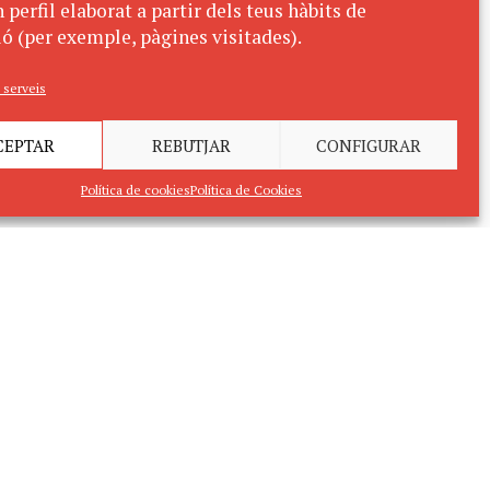
 perfil elaborat a partir dels teus hàbits de
ó (per exemple, pàgines visitades).
 serveis
CEPTAR
REBUTJAR
CONFIGURAR
Política de cookies
Política de Cookies