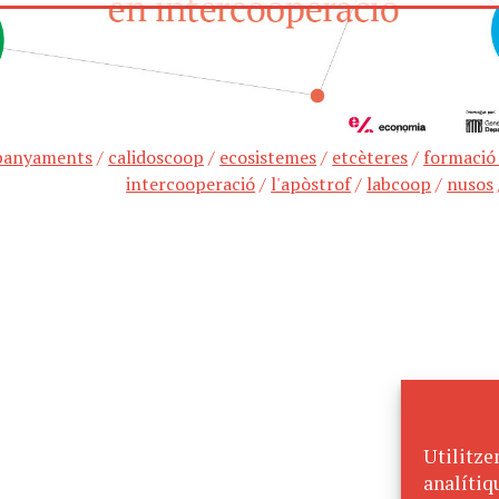
panyaments
/
calidoscoop
/
ecosistemes
/
etcèteres
/
formació
intercooperació
/
l'apòstrof
/
labcoop
/
nusos
Utilitze
analítiq