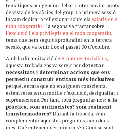
temàtiques per generar debat i intercanviar punts
de vista de les sòcies del grup. La primera sessió
la vam dedicar a reflexionar sobre els
salaris en el
món cooperatiu
i la segona va tractar sobre
l’exclusió i els privilegis en el món cooperatiu,
tema que hem seguit aprofundint en la tercera
sessió, que va tenir lloc el passat 30 d’octubre.
Amb la dinamització de
Fronteres Invisibles
,
aquesta trobada ens va servir per
detectar
necessitats i determinar accions que ens
permetin construir entitats més inclusives
perquè, encara que no en siguem conscients,
estem fetes en un motlle d’exclusió, desigualtat i
supremacisme. Per tant, toca preguntar-nos:
a la
pràctica, som antiracistes? som realment
transformadores?
Durant la trobada, vam
complementar aquestes preguntes, amb dues
més: Què entenem per minories? i Com se sent