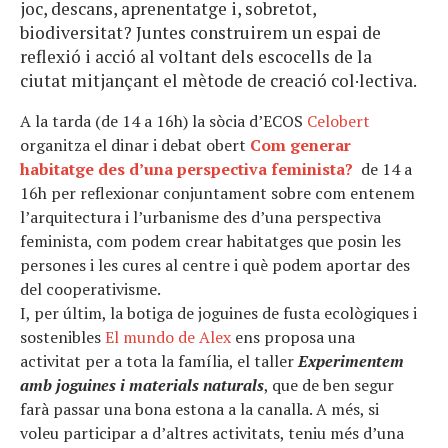
joc, descans, aprenentatge i, sobretot,
biodiversitat? Juntes construirem un espai de
reflexió i acció al voltant dels escocells de la
ciutat mitjançant el mètode de creació col·lectiva.
A la tarda (de 14 a 16h) la sòcia d’ECOS
Celobert
organitza el dinar i debat obert
Com generar
habitatge des d’una perspectiva feminista?
de 14 a
16h per reflexionar conjuntament sobre com entenem
l’arquitectura i l’urbanisme des d’una perspectiva
feminista, com podem crear habitatges que posin les
persones i les cures al centre i què podem aportar des
del cooperativisme.
I, per últim, la botiga de joguines de fusta ecològiques i
sostenibles
El mundo de Alex
ens proposa una
activitat per a tota la família, el taller
Experimentem
amb joguines i materials naturals
, que de ben segur
farà passar una bona estona a la canalla. A més, si
voleu participar a d’altres activitats, teniu més d’una