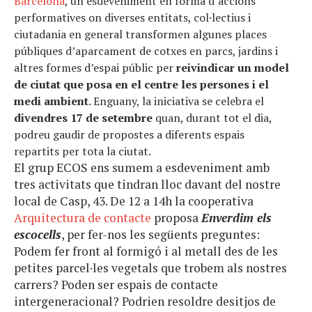
Barcelona
, un esdeveniment en forma d’accions
performatives on diverses entitats, col·lectius i
ciutadania en general transformen algunes places
públiques d’aparcament de cotxes en parcs, jardins i
altres formes d’espai públic per
reivindicar un model
de ciutat que posa en el centre les persones i el
medi ambient
. Enguany, la iniciativa se celebra el
divendres 17 de setembre
quan, durant tot el dia,
podreu gaudir de propostes a diferents espais
repartits per tota la ciutat.
El grup ECOS ens sumem a esdeveniment amb
tres activitats que tindran lloc davant del nostre
local de Casp, 43. De 12 a 14h la cooperativa
Arquitectura de contacte
proposa
Enverdim els
escocells
, per fer-nos les següents preguntes:
Podem fer front al formigó i al metall des de les
petites parcel·les vegetals que trobem als nostres
carrers? Poden ser espais de contacte
intergeneracional? Podrien resoldre desitjos de