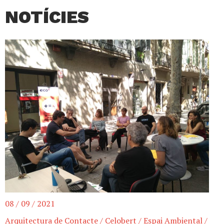
NOTÍCIES
08 / 09 / 2021
Arquitectura de Contacte
/
Celobert
/
Espai Ambiental
/