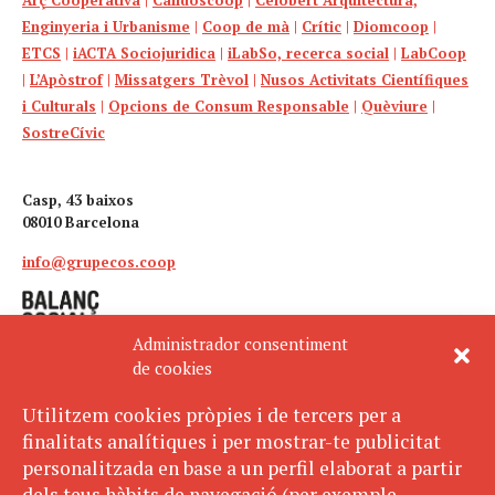
Arç Cooperativa
|
Calidoscoop
|
Celobert Arquitectura,
Enginyeria i Urbanisme
|
Coop de mà
|
Crític
|
Diomcoop
|
ETCS
|
iACTA Sociojuridica
|
iLabSo, recerca social
|
LabCoop
|
L’Apòstrof
|
Missatgers Trèvol
|
Nusos Activitats Científiques
i Culturals
|
Opcions de Consum Responsable
|
Quèviure
|
SostreCívic
Casp, 43 baixos
08010 Barcelona
info@grupecos.coop
Administrador consentiment
de cookies
Utilitzem cookies pròpies i de tercers per a
finalitats analítiques i per mostrar-te publicitat
Avís legal
SUBSCRIU-TE
personalitzada en base a un perfil elaborat a partir
AL BUTLLETÍ
Política de privacitat
dels teus hàbits de navegació (per exemple,