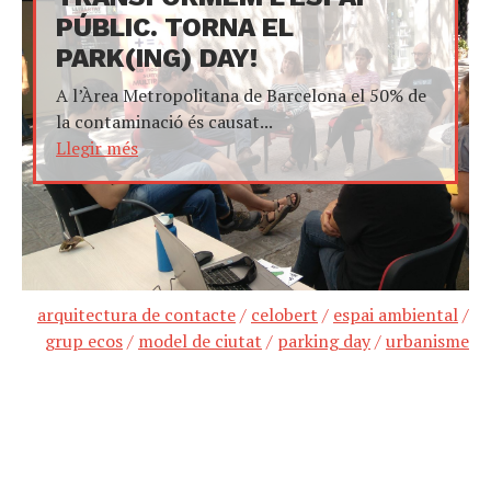
PÚBLIC. TORNA EL
PARK(ING) DAY!
A l’Àrea Metropolitana de Barcelona el 50% de
la contaminació és causat...
Llegir més
arquitectura de contacte
/
celobert
/
espai ambiental
/
grup ecos
/
model de ciutat
/
parking day
/
urbanisme