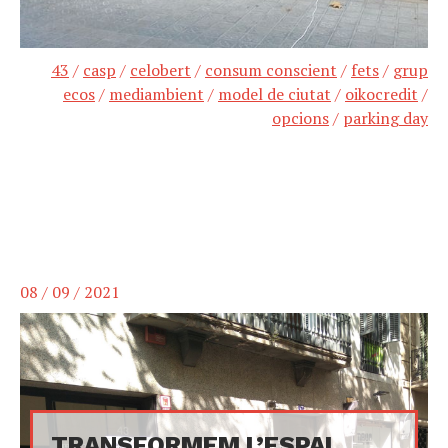
43
/
casp
/
celobert
/
consum conscient
/
fets
/
grup
ecos
/
mediambient
/
model de ciutat
/
oikocredit
/
opcions
/
parking day
08 / 09 / 2021
TRANSFORMEM L’ESPAI