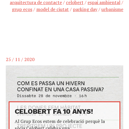
arquitectura de contacte
/
celobert
/
espai ambiental
/
grup ecos
/
model de ciutat
/
parking day
/
urbanisme
25 / 11 / 2020
CELOBERT FA 10 ANYS!
Al Grup Ecos estem de celebració perquè la
sòcia Celobert celebra una...