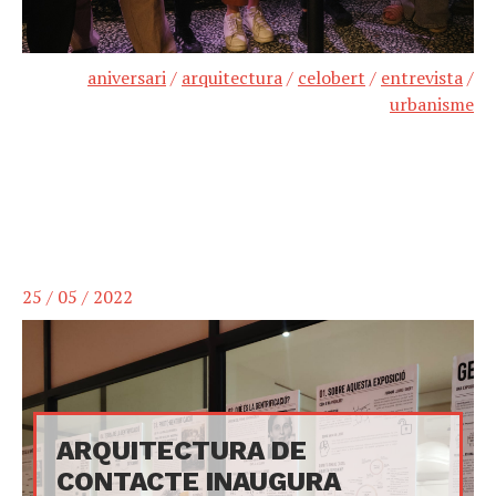
aniversari
/
arquitectura
/
celobert
/
entrevista
/
urbanisme
25 / 05 / 2022
ARQUITECTURA DE
CONTACTE INAUGURA