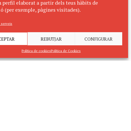
 perfil elaborat a partir dels teus hàbits de
ó (per exemple, pàgines visitades).
 serveis
CEPTAR
REBUTJAR
CONFIGURAR
Política de cookies
Política de Cookies