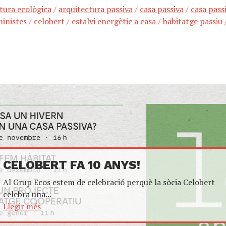
tura ecològica
/
arquitectura passiva
/
casa passiva
/
casa passi
ministes
/
celobert
/
estalvi energètic a casa
/
habitatge passiu
CELOBERT FA 10 ANYS!
Al Grup Ecos estem de celebració perquè la sòcia Celobert
celebra una...
Llegir més