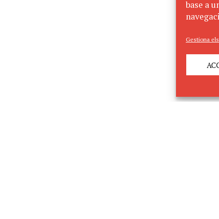
base a un
navegaci
Gestiona els
AC