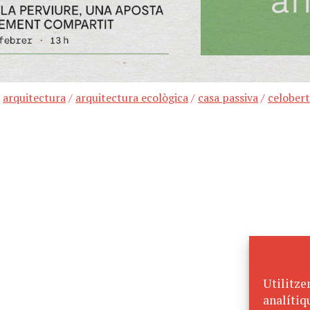
/
arquitectura
/
arquitectura ecològica
/
casa passiva
/
celober
Utilitze
analítiq