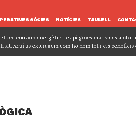
PERATIVES SÒCIES
NOTÍCIES
TAULELL
CONTA
 el seu consum energètic. Les pàgines marcades amb un 
litat.
Aquí
us expliquem com ho hem fet i els beneficis 
ÒGICA