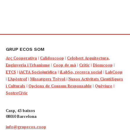
GRUP ECOS SOM
Arç Cooperativa
|
Calidoscoop
|
Celobert Arquitectura,
Enginyeria i Urbanisme
|
Coop de mà
|
Crític
|
Diomcoop
|
ETCS
|
iACTA Sociojuridica
|
iLabSo, recerca social
|
LabCoop
|
L’Apòstrof
|
Missatgers Trèvol
|
Nusos Activitats Científiques
i Culturals
|
Opcions de Consum Responsable
|
Quèviure
|
SostreCívic
Casp, 43 baixos
08010 Barcelona
info@grupecos.coop