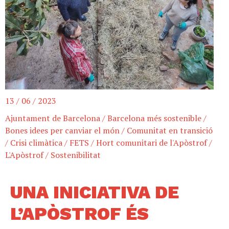
13 / 06 / 2023
Ajuntament de Barcelona
/
Barcelona més sostenible
/
Bones idees per canviar el món
/
Comunitat en transició
/
Crisi climàtica
/
FETS
/
Hort comunitari de l'Apòstrof
/
L'Apòstrof
/
Sostenibilitat
UNA INICIATIVA DE
L’APÒSTROF ÉS