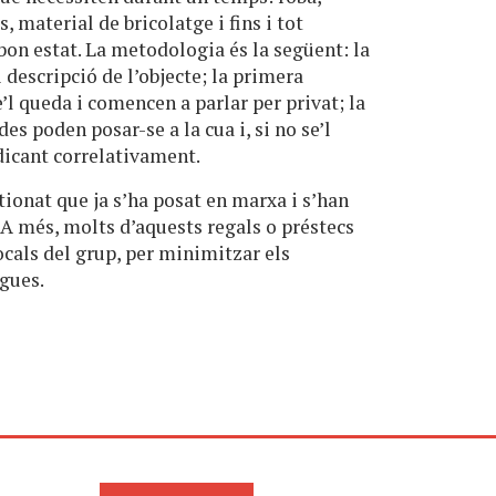
es, material de bricolatge i fins i tot
on estat. La metodologia és la següent: la
 descripció de l’objecte; la primera
’l queda i comencen a parlar per privat; la
es poden posar-se a la cua i, si no se’l
udicant correlativament.
tionat que ja s’ha posat en marxa i s’han
 A més, molts d’aquests regals o préstecs
locals
del
grup, per minimitzar els
gues.