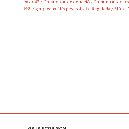
casp 43
/
Comunitat de donació
/
Comunitat de pr
ESS
/
grup ecos
/
L'Apòstrof
/
La Regalada
/
Món E
GRUP ECOS SOM