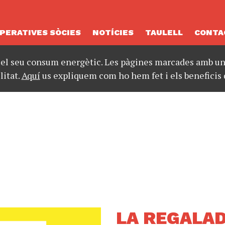
PERATIVES SÒCIES
NOTÍCIES
TAULELL
CONTA
 el seu consum energètic. Les pàgines marcades amb un 
litat.
Aquí
us expliquem com ho hem fet i els beneficis 
LA REGALAD