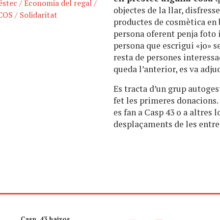
éstec
/
Economia del regal
/
objectes de la llar, disfress
COS
/
Solidaritat
productes de cosmètica en b
persona oferent penja foto i
persona que escrigui «jo» se
resta de persones interessad
queda l’anterior, es va adj
Es tracta d’un grup autoges
fet les primeres donacions.
es fan a Casp 43 o a altres 
desplaçaments de les entre
Casp, 43 baixos