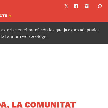
CTE
asterisc en el menú són les que ja estan adaptades
de tenir un web ecològic.
A, LA COMUNITAT