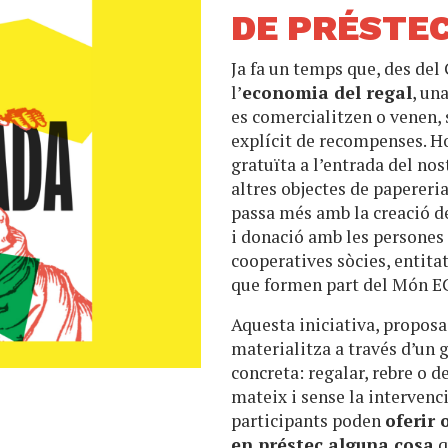
DE PRÉSTEC
Ja fa un temps que, des de
l’
economia del regal
, un
es comercialitzen o venen, 
explícit de recompenses. Ho
gratuïta a l’entrada del nos
altres objectes de papereri
passa més amb la creació 
i donació amb les persones
cooperatives sòcies, entitat
que formen part del Món E
Aquesta iniciativa, propos
materialitza a través d’un
concreta: regalar, rebre o d
mateix i sense la intervenci
participants poden
oferir
en préstec alguna cosa
q