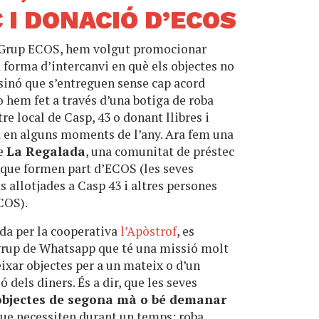
 I DONACIÓ D’ECOS
l Grup ECOS, hem volgut promocionar
a forma d’intercanvi en què els objectes no
sinó que s’entreguen sense cap acord
 hem fet a través d’una botiga de roba
tre local de Casp, 43 o donant llibres i
a en alguns moments de l’any. Ara fem una
de
La Regalada
, una comunitat de préstec
 que formen part d’ECOS (les seves
s allotjades a Casp 43 i altres persones
COS).
ada per la cooperativa
l’Apòstrof
, es
 grup de Whatsapp que té una missió molt
eixar objectes per a un mateix o d’un
ó dels diners. És a dir, que les seves
 objectes de segona mà o bé demanar
ue necessiten durant un temps: roba,