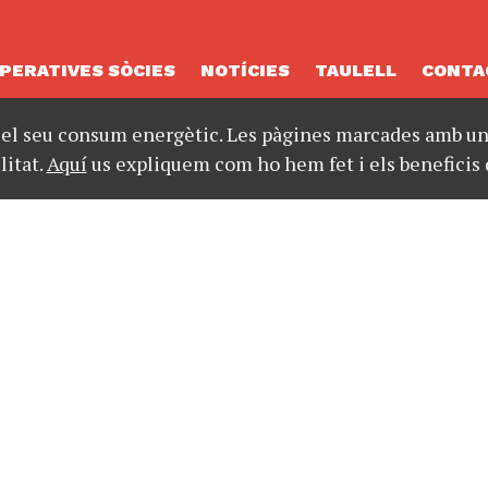
PERATIVES SÒCIES
NOTÍCIES
TAULELL
CONTA
 el seu consum energètic. Les pàgines marcades amb un 
litat.
Aquí
us expliquem com ho hem fet i els beneficis 