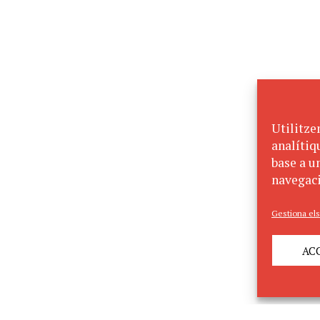
Utilitze
analítiq
base a un
navegaci
Gestiona els
AC