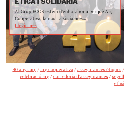
ÈTICA I SOLIDÀRIA
Al Grup ECOS estem d'enhorabona perquè Arç
Cooperativa, la nostra sòcia més...
Llegir més
40 anys arç
/
arç cooperativa
/
assegurances ètiques
/
celebració arç
/
corredoria d'assegurances
/
segell
ethsi