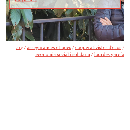
arç
/
assegurances ètiques
/
cooperativistes d'ecos
/
economia social i solidària
/
lourdes garcía