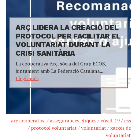
ARÇ LIDERA LA CREACIÓ DEL
PROTOCOL PER FACILITAR EL
VOLUNTARIAT DURANT LA
CRISI SANITÀRIA
La cooperativa Arç, sòcia del Grup ECOS,
juntament amb La Federació Catalana...
Llegir més
arç cooperativa
/
assegurances ètiques
/
còvid-19
/
ess
/
protocol voluntariat
/
voluntariat
/
xarxes de
voluntariat