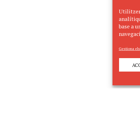
Utilitze
analítiq
base a un
navegaci
Gestiona els
AC