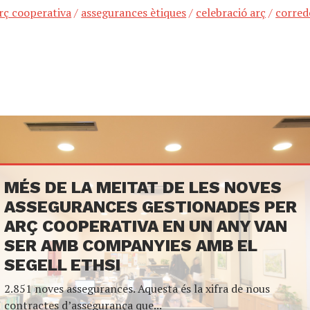
rç cooperativa
/
assegurances ètiques
/
celebració arç
/
corred
MÉS DE LA MEITAT DE LES NOVES
ASSEGURANCES GESTIONADES PER
ARÇ COOPERATIVA EN UN ANY VAN
SER AMB COMPANYIES AMB EL
SEGELL ETHSI
2.851 noves assegurances. Aquesta és la xifra de nous
contractes d’assegurança que...