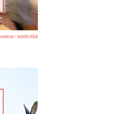
gurances
/
segell ethsi