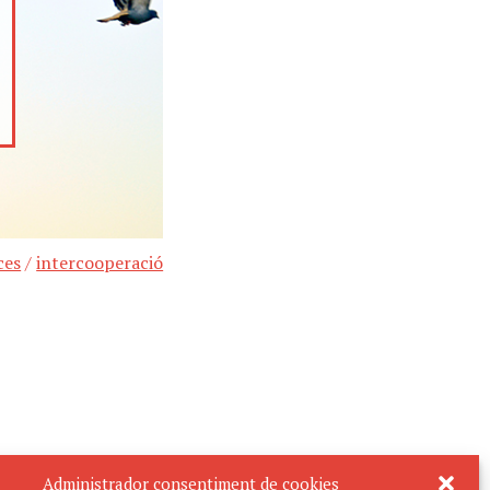
ces
/
intercooperació
Administrador consentiment de cookies