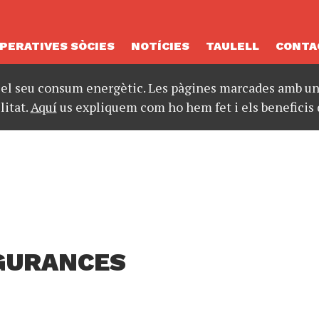
PERATIVES SÒCIES
NOTÍCIES
TAULELL
CONTA
 el seu consum energètic. Les pàgines marcades amb un 
litat.
Aquí
us expliquem com ho hem fet i els beneficis 
GURANCES