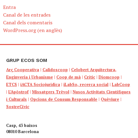
Entra
Canal de les entrades
Canal dels comentaris
WordPress.org (en anglès)
GRUP ECOS SOM
Arç Cooperativa
|
Calidoscoop
|
Celobert Arquitectura,
Enginyeria i Urbanisme
|
Coop de mà
|
Crític
|
Diomcoop
|
ETCS
|
iACTA Sociojuridica
|
iLabSo, recerca social
|
LabCoop
|
L’Apòstrof
|
Missatgers Trèvol
|
Nusos Activitats Científiques
i Culturals
|
Opcions de Consum Responsable
|
Quèviure
|
SostreCívic
Casp, 43 baixos
08010 Barcelona