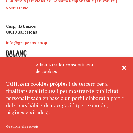
i Culturals
|
Opcions de Consum Responsable
|
Quèviure
|
SostreCívic
Casp, 43 baixos
08010 Barcelona
info@grupecos.coop
Administrador consentiment
de cookies
Utilitzem cookies pròpies i de tercers per a
finalitats analítiques i per mostrar-te publicitat
Avís legal
SUBSCRIU-TE
personalitzada en base a un perfil elaborat a partir
AL BUTLLETÍ
Política de privacitat
dels teus hàbits de navegació (per exemple,
Política de cookies
pàgines visitades).
ECOS pertany a:
Gestiona els serveis