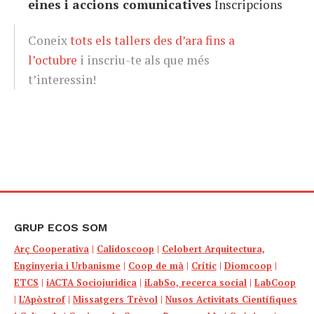
eines i accions comunicatives
Inscripcions
Coneix
tots els tallers des d’ara fins a
l’octubre
i inscriu-te als que més
t’interessin!
GRUP ECOS SOM
Arç Cooperativa
|
Calidoscoop
|
Celobert Arquitectura,
Enginyeria i Urbanisme
|
Coop de mà
|
Crític
|
Diomcoop
|
ETCS
|
iACTA Sociojuridica
|
iLabSo, recerca social
|
LabCoop
|
L’Apòstrof
|
Missatgers Trèvol
|
Nusos Activitats Científiques