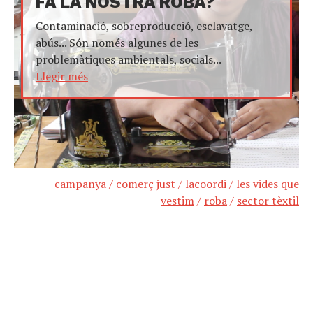
FA LA NOSTRA ROBA?
Contaminació, sobreproducció, esclavatge,
abús... Són només algunes de les
problemàtiques ambientals, socials...
Llegir més
campanya
/
comerç just
/
lacoordi
/
les vides que
vestim
/
roba
/
sector tèxtil