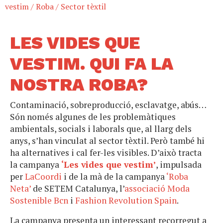
vestim
/
Roba
/
Sector tèxtil
LES VIDES QUE
VESTIM. QUI FA LA
NOSTRA ROBA?
Contaminació, sobreproducció, esclavatge, abús…
Són només algunes de les problemàtiques
ambientals, socials i laborals que, al llarg dels
anys, s’han vinculat al sector tèxtil. Però també hi
ha alternatives i cal fer-les visibles. D’això tracta
la campanya
‘Les vides que vestim’
, impulsada
per
LaCoordi
i de la mà de la campanya
‘Roba
Neta’
de SETEM Catalunya, l’
associació Moda
Sostenible Bcn
i
Fashion Revolution Spain
.
La campanya presenta un interessant recorregut a