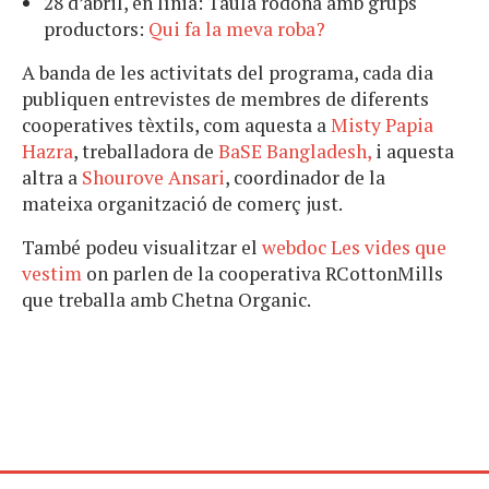
28 d’abril, en línia: Taula rodona amb grups
productors:
Qui fa la meva roba?
A banda de les activitats del programa, cada dia
publiquen entrevistes de membres de diferents
cooperatives tèxtils, com aquesta a
Misty Papia
Hazra
, treballadora de
BaSE Bangladesh,
i aquesta
altra a
Shourove Ansari
, coordinador de la
mateixa organització de comerç just.
També podeu visualitzar el
webdoc Les vides que
vestim
on parlen de la cooperativa RCottonMills
que treballa amb Chetna Organic.