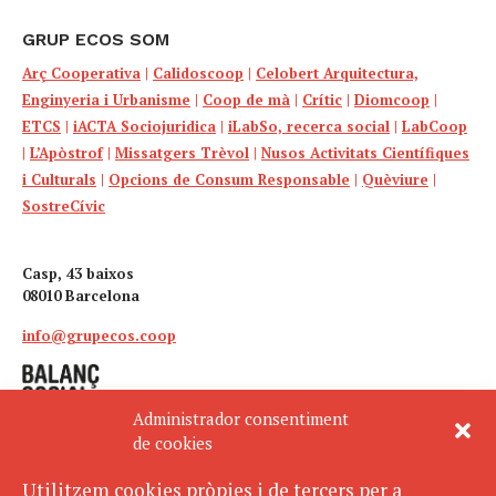
GRUP ECOS SOM
Arç Cooperativa
|
Calidoscoop
|
Celobert Arquitectura,
Enginyeria i Urbanisme
|
Coop de mà
|
Crític
|
Diomcoop
|
ETCS
|
iACTA Sociojuridica
|
iLabSo, recerca social
|
LabCoop
|
L’Apòstrof
|
Missatgers Trèvol
|
Nusos Activitats Científiques
i Culturals
|
Opcions de Consum Responsable
|
Quèviure
|
SostreCívic
Casp, 43 baixos
08010 Barcelona
info@grupecos.coop
Administrador consentiment
de cookies
Utilitzem cookies pròpies i de tercers per a