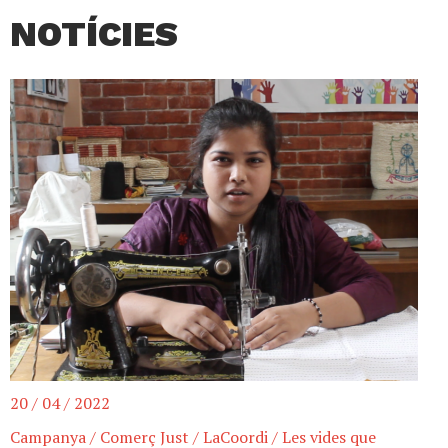
NOTÍCIES
20 / 04 / 2022
Campanya
/
Comerç Just
/
LaCoordi
/
Les vides que