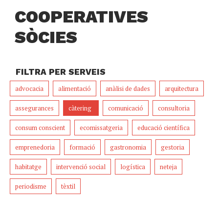
COOPERATIVES
SÒCIES
FILTRA PER SERVEIS
advocacia
alimentació
anàlisi de dades
arquitectura
assegurances
càtering
comunicació
consultoria
consum conscient
ecomissatgeria
educació científica
emprenedoria
formació
gastronomia
gestoria
habitatge
intervenció social
logística
neteja
periodisme
tèxtil