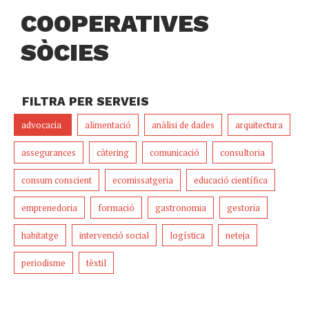
COOPERATIVES
SÒCIES
FILTRA PER SERVEIS
advocacia
alimentació
anàlisi de dades
arquitectura
assegurances
càtering
comunicació
consultoria
consum conscient
ecomissatgeria
educació científica
emprenedoria
formació
gastronomia
gestoria
habitatge
intervenció social
logística
neteja
periodisme
tèxtil