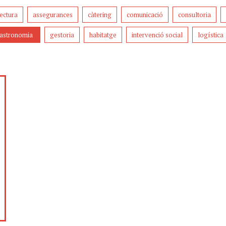
tectura
assegurances
càtering
comunicació
consultoria
astronomia
gestoria
habitatge
intervenció social
logística