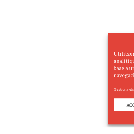
Utilitze
analítiq
base a un
navegaci
Gestiona els
AC