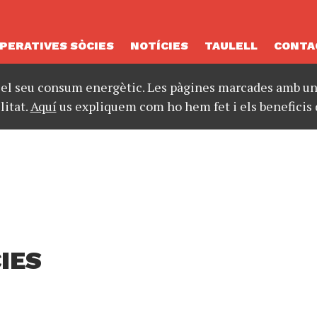
PERATIVES SÒCIES
NOTÍCIES
TAULELL
CONTA
 el seu consum energètic. Les pàgines marcades amb un 
litat.
Aquí
us expliquem com ho hem fet i els beneficis 
IES