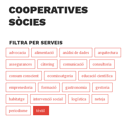
COOPERATIVES
SÒCIES
FILTRA PER SERVEIS
advocacia
alimentació
anàlisi de dades
arquitectura
assegurances
càtering
comunicació
consultoria
consum conscient
ecomissatgeria
educació científica
emprenedoria
formació
gastronomia
gestoria
habitatge
intervenció social
logística
neteja
periodisme
tèxtil