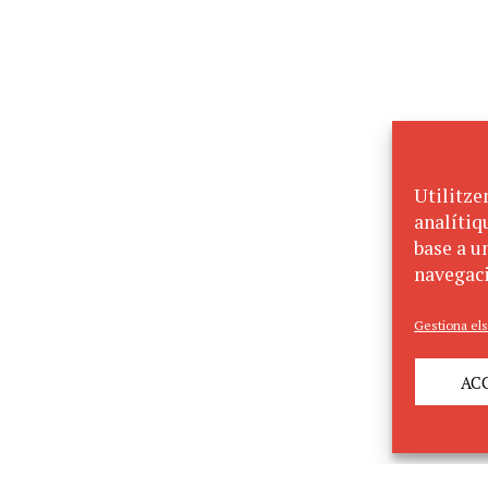
Utilitze
analítiq
base a un
navegaci
Gestiona els
AC