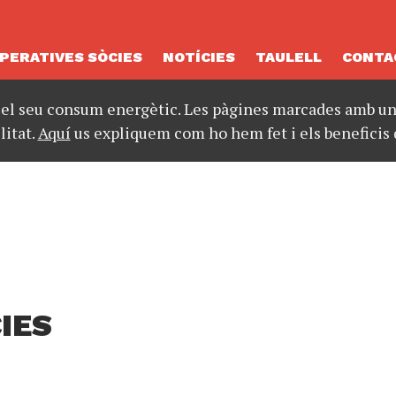
PERATIVES SÒCIES
NOTÍCIES
TAULELL
CONTA
 el seu consum energètic. Les pàgines marcades amb un 
litat.
Aquí
us expliquem com ho hem fet i els beneficis 
IES