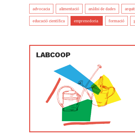
advocacia
alimentació
anàlisi de dades
arqui
educació científica
emprenedoria
formació
LABCOOP