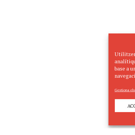
Utilitze
analítiq
base a un
navegaci
Gestiona els
AC