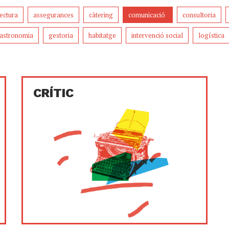
tectura
assegurances
càtering
comunicació
consultoria
astronomia
gestoria
habitatge
intervenció social
logística
CRÍTIC