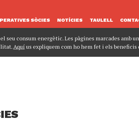
PERATIVES SÒCIES
NOTÍCIES
TAULELL
CONTA
 el seu consum energètic. Les pàgines marcades amb un 
litat.
Aquí
us expliquem com ho hem fet i els beneficis 
IES